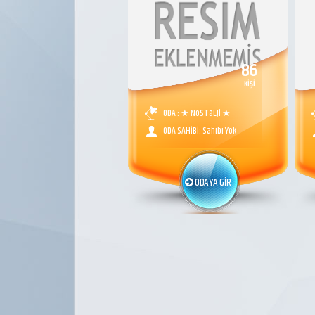
86
KİŞİ
ODA : ★ NoSTaLJi ★
ODA SAHİBİ: Sahibi Yok
ODAYA GİR