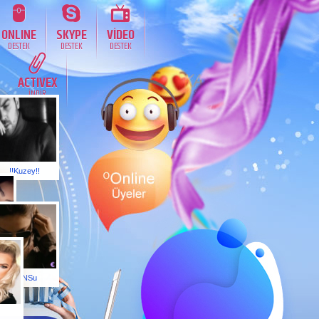
ONLINE
SKYPE
VİDEO
DESTEK
DESTEK
DESTEK
ACTIVEX
İNDİR
!!Kuzey!!
CaNSu