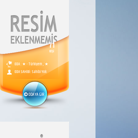
71
KİŞİ
ODA : ★ - Türkiyem ,`★
ODA SAHİBİ: Sahibi Yok
ODAYA GİR