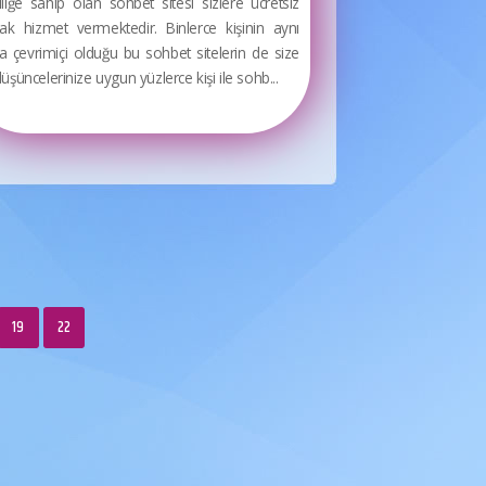
liğe sahip olan sohbet sitesi sizlere ücretsiz
rak hizmet vermektedir. Binlerce kişinin aynı
a çevrimiçi olduğu bu sohbet sitelerin de size
üşüncelerinize uygun yüzlerce kişi ile sohb...
19
22