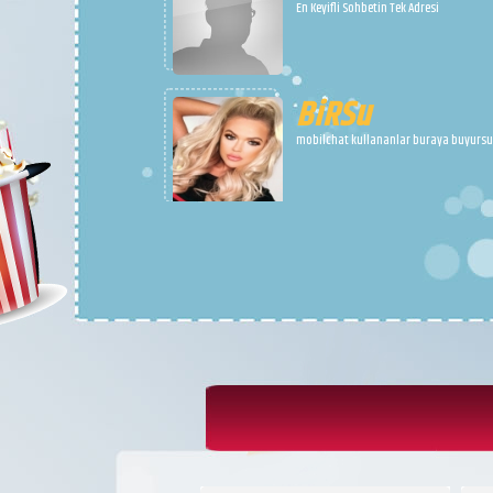
EMeL
Türkiye de En büyük SesliSohbet Sitesi İ
Doğru Adres