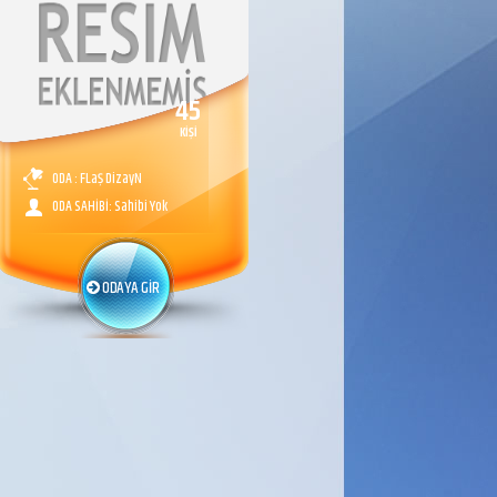
45
KİŞİ
ODA : FLaŞ DizayN
ODA SAHİBİ: Sahibi Yok
ODAYA GİR