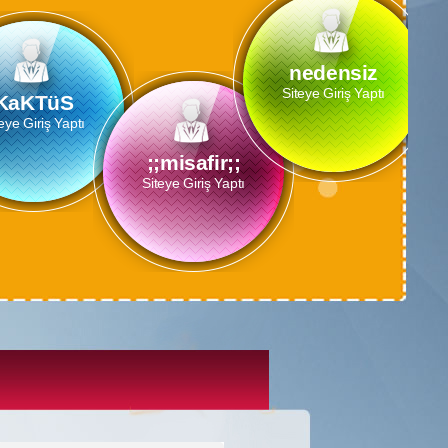
msfr
Siteye Giriş Yaptı
 ü kaLsın
Giriş Yaptı
msssfr
Siteye Giriş Yaptı