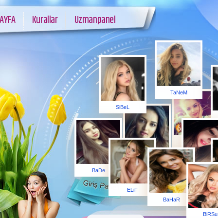
AYFA
Kurallar
Uzmanpanel
TaNeM
SiBeL
BiRTEKSeN
EMeL
BaDe
SeVDe
ELiF
BaHaR
BiRSu