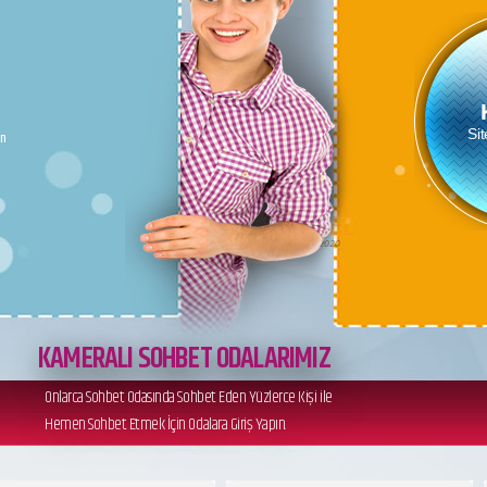
- üs †
çin
Siteye 
KAMERALI SOHBET ODALARIMIZ
Onlarca Sohbet Odasında Sohbet Eden Yüzlerce Kişi ile
Hemen Sohbet Etmek İçin Odalara Giriş Yapın.