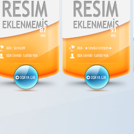
87
91
KİŞİ
KİŞİ
ODA : ŞirinLeR
ODA : ★Sevda Ciceqim★
ODA SAHİBİ: Sahibi Yok
ODA SAHİBİ: Sahibi Yok
ODAYA GİR
ODAYA GİR