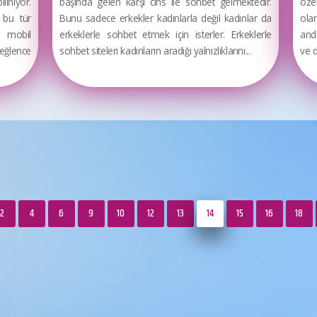
iniyor.
başında gelen karşı cins ile sohbet gelmektedir.
özel
 bu tür
Bunu sadece erkekler kadınlarla değil kadınlar da
ola
m mobil
erkeklerle sohbet etmek için isterler. Erkeklerle
and
 eğlence
sohbet siteleri kadınların aradığı yalnızlıklarını...
ve d
2
4
6
9
10
12
13
14
15
16
18