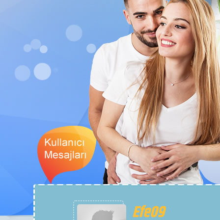
BaHaR
SesliSiteler de kalp atışı burası