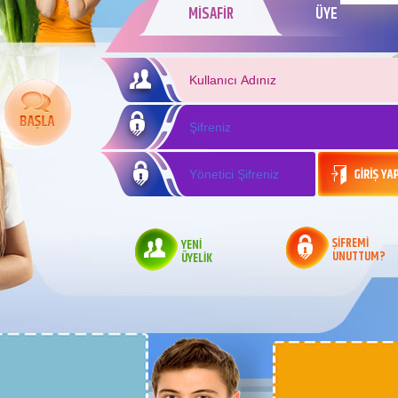
MİSAFİR
ÜYE
ŞİFREMİ
YENİ
UNUTTUM?
ÜYELİK