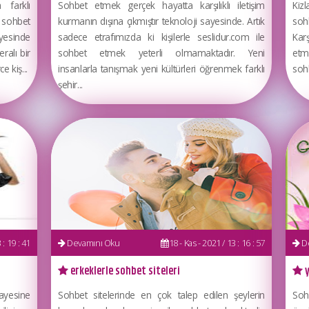
 farklı
Sohbet etmek gerçek hayatta karşılıklı iletişim
Kizl
k sohbet
kurmanın dışına çıkmıştır teknoloji sayesinde. Artık
soh
ayesinde
sadece etrafımızda ki kişilerle seslidur.com ile
Kar
ralı bir
sohbet etmek yeterli olmamaktadır. Yeni
etm
 kiş...
insanlarla tanışmak yeni kültürleri öğrenmek farklı
sohb
şehir...
 : 19 : 41
Devamını Oku
18 - Kas - 2021 / 13 : 16 : 57
De
erkeklerle sohbet siteleri
y
ayesine
Sohbet sitelerinde en çok talep edilen şeylerin
Soh