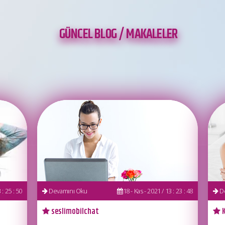
GÜNCEL BLOG / MAKALELER
 : 25 : 50
Devamını Oku
18 - Kas - 2021 / 13 : 23 : 48
De
seslimobilchat
K