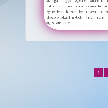
bulduğu değişik eğlence ortamları bil
Teknolojinin gelişmesinin sayesinde ise
eğlencelerin hemen hepsi seslidur.co
cihazlara aktarılmaktadır. Tercih edilen
piyasalarından en ...
1