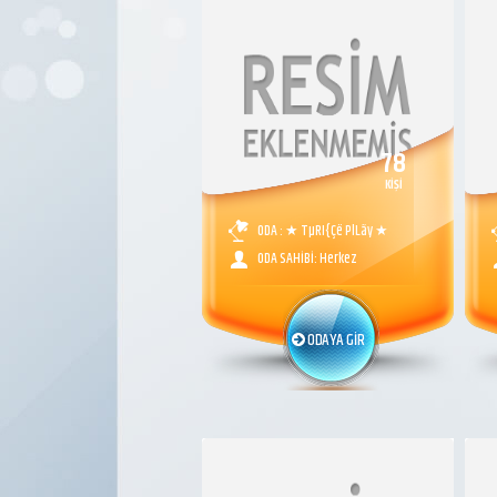
78
KİŞİ
ODA : ★ TµRI{Çë PlLãy ★
ODA SAHİBİ: Herkez
ODAYA GİR