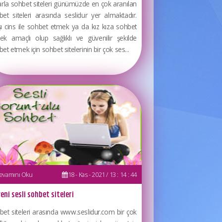
arla sohbet siteleri günümüzde en çok aranılan
bet siteleri arasında seslidur yer almaktadır.
şı cins ile sohbet etmek ya da kız kıza sohbet
ek amaçlı olup sağlıklı ve güvenilir şekilde
et etmek için sohbet sitelerinin bir çok ses...
vamını Oku
18 - Kas - 2021 / 13 : 14 : 44
eni sesli sohbet siteleri
bet siteleri arasında www.seslidur.com bir çok