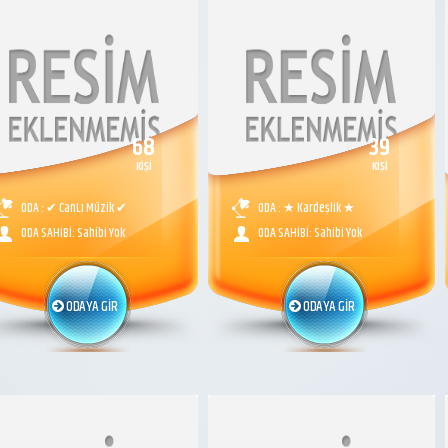
68
39
KİŞİ
KİŞİ
ODA : ✔ CanLı Müzik ✔
ODA : ★ Kardeşlik ★
ODA SAHİBİ: Sahibi Yok
ODA SAHİBİ: Sahibi Yok
ODAYA GİR
ODAYA GİR