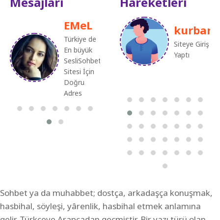
Mesajları
Hareketleri
EMeL
` .
ELiF
kurban
MANSIZ!!
Türkiye de
En güzel
AfRâz
Siteye Giriş
riş Yaptı
En büyük
SesliChat
Yaptı
. !
SesliSohbet
Sohbet
Sitesi İçin
Sitesi
Siteye
Doğru
Buradadır
Giriş Yaptı
Adres
Sohbet ya da muhabbet; dostça, arkadaşça konuşmak,
hasbihal, söyleşi, yârenlik, hasbihal etmek anlamına
gelir. Türkçeye Arapçadan geçmiştir. Bir yazı türü olan