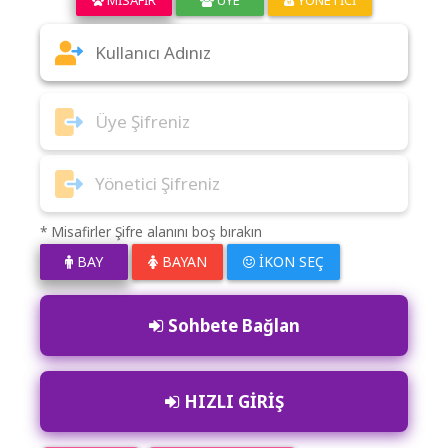
* Misafirler Şifre alanını boş bırakın
BAY
BAYAN
İKON SEÇ
Sohbete Bağlan
HIZLI GİRİŞ