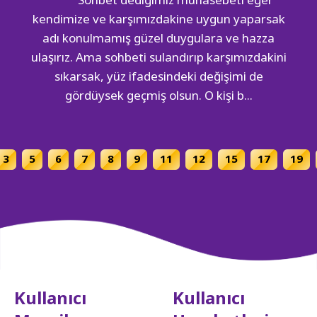
kendimize ve karşımızdakine uygun yaparsak
adı konulmamış güzel duygulara ve hazza
ulaşırız. Ama sohbeti sulandırıp karşımızdakini
sıkarsak, yüz ifadesindeki değişimi de
gördüysek geçmiş olsun. O kişi b...
Sayfa gezinme
3
5
6
7
8
9
11
12
15
17
19
Kullanıcı
Kullanıcı