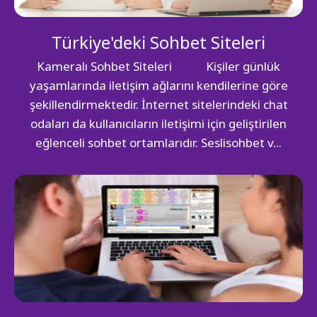
Türkiye'deki Sohbet Siteleri
Kameralı Sohbet Siteleri Kişiler günlük
yaşamlarında iletişim ağlarını kendilerine göre
şekillendirmektedir. İnternet sitelerindeki chat
odaları da kullanıcıların iletişimi için geliştirilen
eğlenceli sohbet ortamlarıdır. Seslisohbet v...