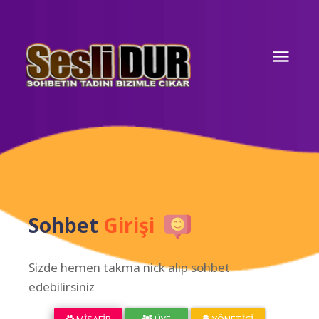
Sohbet
Girişi
Sizde hemen takma nick alıp sohbet
edebilirsiniz
MISAFIR
ÜYE
YÖNETICI