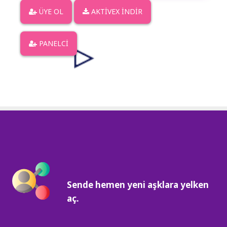
ÜYE OL
AKTİVEX İNDİR
PANELCİ
Sende hemen yeni aşklara yelken
aç.