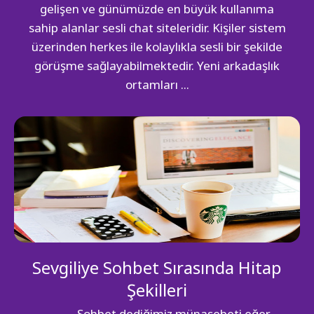
gelişen ve günümüzde en büyük kullanıma
sahip alanlar sesli chat siteleridir. Kişiler sistem
üzerinden herkes ile kolaylıkla sesli bir şekilde
görüşme sağlayabilmektedir. Yeni arkadaşlık
ortamları ...
Sevgiliye Sohbet Sırasında Hitap
Şekilleri
Sohbet dediğimiz münasebeti eğer