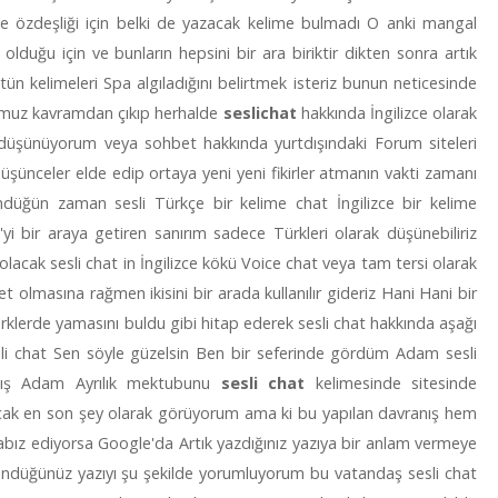
ile özdeşliği için belki de yazacak kelime bulmadı O anki mangal
olduğu için ve bunların hepsini bir ara biriktir dikten sonra artık
ün kelimeleri Spa algıladığını belirtmek isteriz bunun neticesinde
ğumuz kavramdan çıkıp herhalde
seslichat
hakkında İngilizce olarak
 düşünüyorum veya sohbet hakkında yurtdışındaki Forum siteleri
üşünceler elde edip ortaya yeni yeni fikirler atmanın vakti zamanı
düğün zaman sesli Türkçe bir kelime chat İngilizce bir kelime
'yi bir araya getiren sanırım sadece Türkleri olarak düşünebiliriz
lacak sesli chat in İngilizce kökü Voice chat veya tam tersi olarak
bet olmasına rağmen ikisini bir arada kullanılır gideriz Hani Hani bir
ürklerde yamasını buldu gibi hitap ederek sesli chat hakkında aşağı
sesli chat Sen söyle güzelsin Ben bir seferinde gördüm Adam sesli
mış Adam Ayrılık mektubunu
sesli chat
kelimesinde sitesinde
cak en son şey olarak görüyorum ama ki bu yapılan davranış hem
abız ediyorsa Google'da Artık yazdığınız yazıya bir anlam vermeye
üşündüğünüz yazıyı şu şekilde yorumluyorum bu vatandaş sesli chat