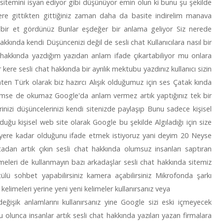
sitemini isyan ediyor gibi düşünüyor emin olun ki bunu şu şekilde
yere gittikten gittiğiniz zaman daha da basite indirelim manava
bir et gördünüz Bunlar eşdeğer bir anlama geliyor Siz nerede
kkında kendi Düşüncenizi değil de sesli chat Kullanıcılara nasıl bir
t hakkında yazdığım yazıdan anlam ifade çıkartabiliyor mu onlara
ere sesli chat hakkında bir ayrılık mektubu yazdınız kullanıcı sizin
en Türk olarak biz hazırcı Alışık olduğumuz için ses Çatak kında
imse de okumaz Google'da anlam vermez artık yaptığınız tek bir
inizi düşüncelerinizi kendi sitenizde paylaşıp Bunu sadece kişisel
olduğu kişisel web site olarak Google bu şekilde Algıladığı için size
r yere kadar olduğunu ifade etmek istiyoruz yani deyim 20 Neyse
dan artık çıkın sesli chat hakkında olumsuz insanları saptıran
meleri de kullanmayın bazı arkadaşlar sesli chat hakkında sitemiz
ülü sohbet yapabilirsiniz kamera açabilirsiniz Mikrofonda şarkı
ı kelimeleri yerine yeni yeni kelimeler kullanırsanız veya
eğişik anlamlarını kullanırsanız yine Google sizi eski içmeyecek
u olunca insanlar artık sesli chat hakkında yazıları yazan firmalara