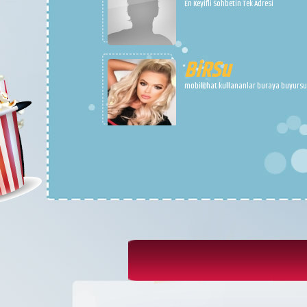
EMeL
Türkiye de En büyük SesliSohbet Sitesi İ
Doğru Adres