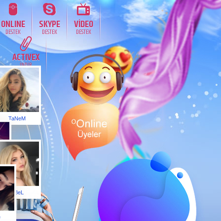
ONLINE
SKYPE
VİDEO
DESTEK
DESTEK
DESTEK
ACTIVEX
İNDİR
TaNeM
N
SiBeL
e