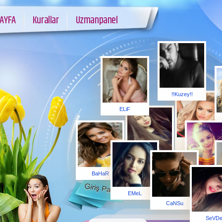
AYFA
Kurallar
Uzmanpanel
!!Kuzey!!
ELiF
BiRSu
BaDe
BaHaR
BiRTEKSe
EMeL
CaNSu
SeVD