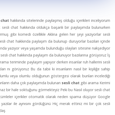
 chat
hakkında sitelerinde paylaşmış olduğu içerikleri inceliyorum
ek sesli chat hakkında oldukça başarılı bir paylaşımda bulunurken
rmuş gibi komedi özellikle Aklına gelen her şeyi yazıyorlar sesli
sli chat hakkında paylaşım da bulunup duruyorlar bazıları içinde
kında yazıyor veya yaşamda bulunduğu olayları sitesine nakşediyor
i sesli chat hakkında paylaşım da bulunuyor bazılarına görüyoruz İş
rama teriminde paylaşım yapıyor derken insanlar ruh hallerini sesli
kları nı görüyoruz Bu da tabii ki insanların nasıl bir kişiliğe sahip
lumlu veya olumlu olduğunun göstergesi olarak bunları incelediği
nsanların daha çok paylaşımda bulunan
sesli chat
gibi arama Kerimi
maz bir hale soktuğunu görmekteyiz Peki bu Nasıl oluyor sesli chat
 cümleler içerikler otomatik olarak neden spama düşüyor Google
yazılar ile aynısını gördüğünü Hiç merak ettiniz mi bir çok sesli
adaş