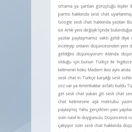
ortama ya şartları görüştüğü kişiler 
partisi hakkında sesli chat uyarlanmış 
Google sesli chat hakkında yazılan Büt
ise Artık yeni değişik İçinde bulundu
yazılar paylaşmamız vakti geldi diye
inceleyip onların düşüncesinden yeni d
geldiğini düşünüyorum Aslında düşün
olduğu için bunun Türkçe ile İngilizce
kelimenin kökü Madem ikisi aynı anda o
sesli chat in Türkçe karşılığı sesli soh
söz var ya Amerikalılar asfaltı buldu T
gel sesli chat yukarı git sesli chat 
chat kelimesine aşk mektubu yaz
paylaşmış Yahu gerçekten yani yapıla
sizin nasıl ki duygunuzu Düşüncenizi n
çalışıyor sizin sesli chat hakkında d