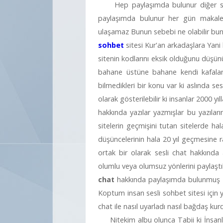
Hep paylaşımda bulunur diğer sile
paylaşımda bulunur her gün makale y
ulaşamaz Bunun sebebi ne olabilir bu
sohbet
sitesi Kur'an arkadaşlara Yani k
sitenin kodlarını eksik olduğunu düşün
bahane üstüne bahane kendi kafaları
bilmedikleri bir konu var ki aslında s
olarak gösterilebilir ki insanlar 2000 yı
hakkında yazılar yazmışlar bu yazıla
sitelerin geçmişini tutan sitelerde hala
düşüncelerinin hala 20 yıl geçmesin
ortak bir olarak sesli chat hakkında a
olumlu veya olumsuz yönlerini paylaştık
chat
hakkında paylaşımda bulunmuş 
Koptum insan sesli sohbet sitesi için 
chat ile nasıl uyarladı nasıl bağdaş ku
Nitekim albu olunca Tabii ki İnsanları