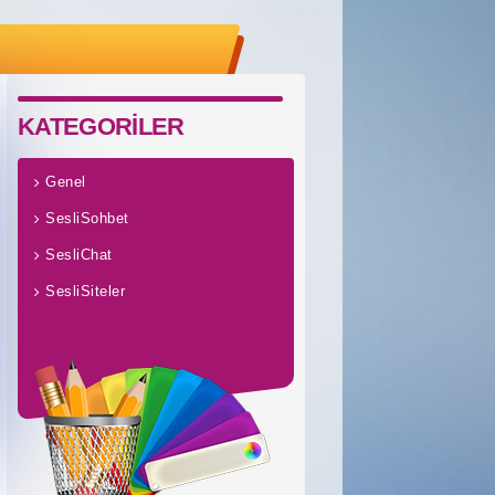
KATEGORİLER
Genel
SesliSohbet
SesliChat
SesliSiteler