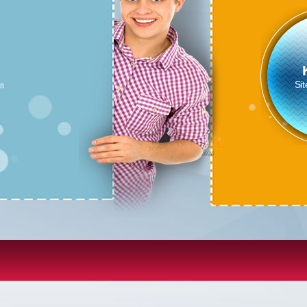
- üs †
çin
Siteye 