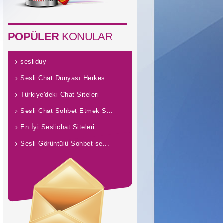
POPÜLER
KONULAR
sesliduy
Sesli Chat Dünyası Herkes...
Türkiye'deki Chat Siteleri
Sesli Chat Sohbet Etmek S...
En İyi Seslichat Siteleri
Sesli Görüntülü Sohbet se...