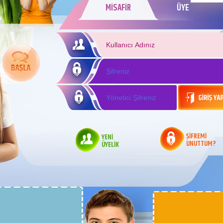
MİSAFİR
ÜYE
ŞİFREMİ
YENİ
UNUTTUM?
ÜYELİK