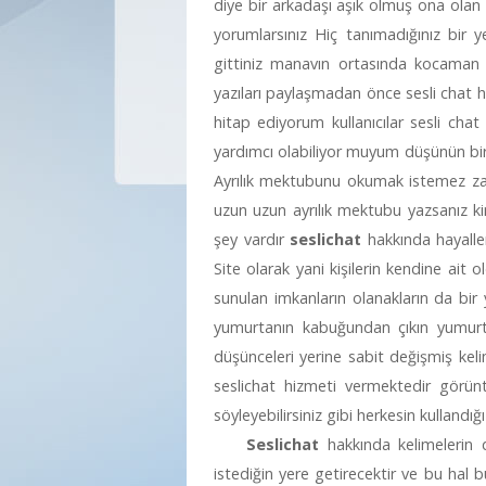
diye bir arkadaşı aşık olmuş ona olan 
yorumlarsınız Hiç tanımadığınız bir 
gittiniz manavın ortasında kocaman 
yazıları paylaşmadan önce sesli chat ha
hitap ediyorum kullanıcılar sesli cha
yardımcı olabiliyor muyum düşünün bir k
Ayrılık mektubunu okumak istemez zat
uzun uzun ayrılık mektubu yazsanız k
şey vardır
seslichat
hakkında hayaller
Site olarak yani kişilerin kendine ait 
sunulan imkanların olanakların da bi
yumurtanın kabuğundan çıkın yumurta
düşünceleri yerine sabit değişmiş keli
seslichat hizmeti vermektedir görünt
söyleyebilirsiniz gibi herkesin kullandığ
Seslichat
hakkında kelimelerin d
istediğin yere getirecektir ve bu hal b