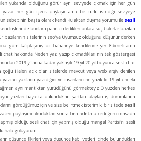
n yukarıda olduğunu görür aynı seviyede çıkmak için her gün
azar her gün içerik paylaşır ama bir türlü istediği seviyeye
nun sebebinin başta olarak kendi Kulaktan duyma yorumu ile
sesli
endi işlerinde bunlara panelci dedikleri onlara suç bulurlar bazıları
ür bazılarının sitelerinin seo'ya Uyumsuz olduğunu düşünür derken
na göre kalıplaşmış bir bahaneye kendilerine yer Edirneli ama
esli chat hakkında Neden yazı yazıp çıkmadıkları nın tek göstergesi
llarından 2019 yıllarına kadar yaklaşık 19 yıl 20 yıl boyunca sesli chat
rın çoğu Halen açık olan sitelerde mevcut veya web arşiv denilen
 yazılan yazıların yazıldığını ve insanların ne yazık ki 19 yıl önceki
e rağmen aynı mantıktan yürüdüğünü görmekteyiz O yüzden herkes
ynı yazıları hayatta bulundukları şartları olayları iş durumlarına
larını gördüğümüz için ve size belirtmek isterim ki bir sitede
sesli
zaten paylaşımı okuduktan sonra ben adeta oturduğum masada
yapmış olduğu sesli chat için yapmış olduğu mangal Partisi'ni sesli
rdu hala gülüyorum.
n düşünce fikirleri veya düşünce kabiliyetleri içinde bulundukları