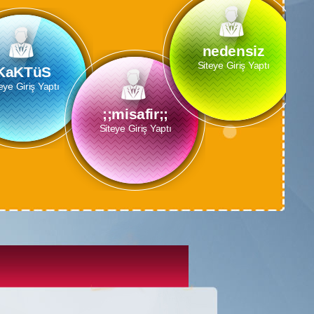
msfr
Siteye Giriş Yaptı
 ü kaLsın
Giriş Yaptı
msssfr
Siteye Giriş Yaptı