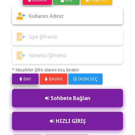
* Misafirler Şifre alanını boş bırakın
BAY
BAYAN
İKON SEÇ
Sohbete Bağlan
HIZLI GİRİŞ