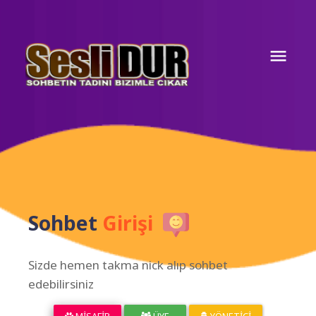
Sohbet
Girişi
Sizde hemen takma nick alıp sohbet
edebilirsiniz
MISAFIR
ÜYE
YÖNETICI